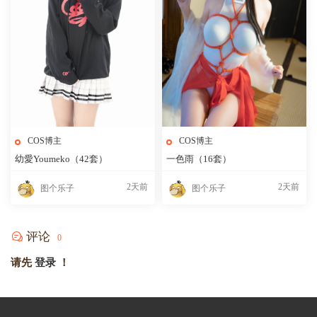
COS博主
COS博主
幼愛Youmeko（42套）
一色雨（16套）
2天前
2天前
图个乐子
图个乐子
评论
0
请先
登录
！