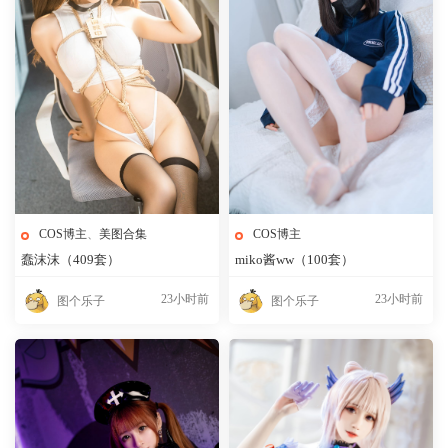
COS博主
、
美图合集
COS博主
蠢沫沫（409套）
miko酱ww（100套）
23小时前
23小时前
图个乐子
图个乐子