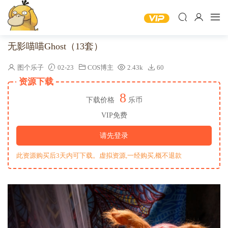
无影喵喵Ghost（13套）
图个乐子
02-23
COS博主
2.43k
60
资源下载
8
下载价格
乐币
VIP免费
请先登录
此资源购买后3天内可下载。虚拟资源,一经购买,概不退款