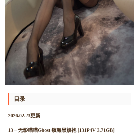
目录
2
0
2
6
.
0
2
.
2
3
更新
13 – 无影喵喵Ghost 镇海黑旗袍 [131P4V 3.71GB]