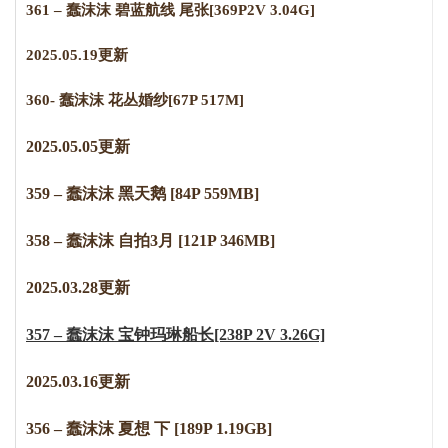
361 – 蠢沫沫 碧蓝航线 尾张[369P2V 3.04G]
2025.05.19更新
360- 蠢沫沫 花丛婚纱[67P 517M]
2025.05.05更新
359 – 蠢沫沫 黑天鹅 [84P 559MB]
358 – 蠢沫沫 自拍3月 [121P 346MB]
2
0
2
5
.0
3
.
2
8
更新
357 – 蠢沫沫 宝钟玛琳船长[238P 2V 3.26G]
2
0
2
5
.
0
3
.
1
6
更新
356 – 蠢沫沫 夏想 下 [189P 1.19GB]