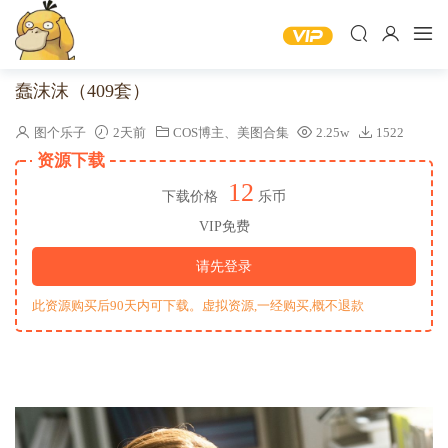
蠢沫沫（409套）
图个乐子
2天前
COS博主
、
美图合集
2.25w
1522
资源下载
12
下载价格
乐币
VIP免费
请先登录
此资源购买后90天内可下载。虚拟资源,一经购买,概不退款