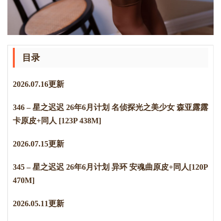
目录
2
0
2
6
.
0
7
.
1
6
更新
346 – 星之迟迟 26年6月计划 名侦探光之美少女 森亚露露
卡原皮+同人 [123P 438M]
2
0
2
6
.
0
7
.
1
5
更新
345 – 星之迟迟 26年6月计划 异环 安魂曲原皮+同人[120P
470M]
2026.05.11更新