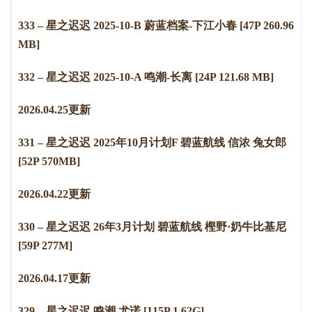
333 – 星之迟迟 2025-10-B 蔚蓝档案-下江小春 [47P 260.96
MB]
332 – 星之迟迟 2025-10-A 鸣潮-长离 [24P 121.68 MB]
2
0
2
6
.
0
4
.
2
5
更新
331 – 星之迟迟 2025年10月计划F 碧蓝航线 信浓 兔女郎
[52P 570MB]
2
0
2
6
.
0
4
.
2
2
更新
330 – 星之迟迟 26年3月计划 碧蓝航线 樫野·奶牛比基尼
[59P 277M]
2
0
2
6
.
0
4
.
1
7
更新
329 – 星之迟迟 鸣潮 尤诺 [115P 1.62G]