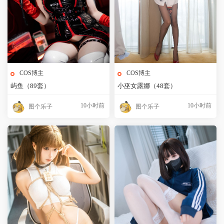
COS博主
COS博主
屿鱼（89套）
小巫女露娜（48套）
10小时前
10小时前
图个乐子
图个乐子