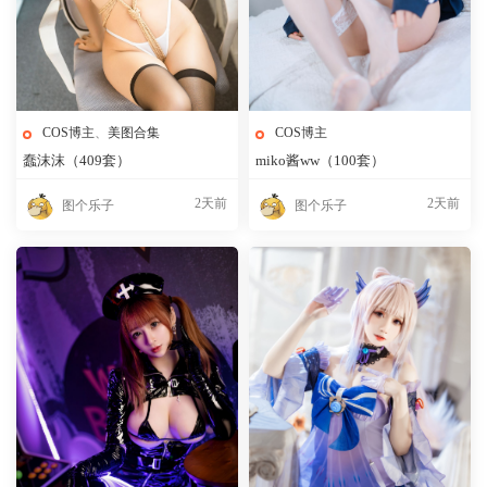
COS博主
、
美图合集
COS博主
蠢沫沫（409套）
miko酱ww（100套）
2天前
2天前
图个乐子
图个乐子