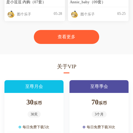
是小逗逗 内购（07套）
Annie_baby（09套）
05-28
05-25
图个乐子
图个乐子
查看更多
关于VIP
至尊月会
至尊季会
30
70
乐币
乐币
30天
3个月
每日免费下载5次
每日免费下载30次