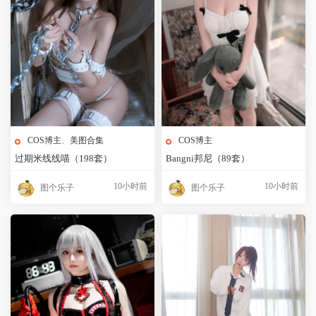
COS博主
、
美图合集
COS博主
过期米线线喵（198套）
Bangni邦尼（89套）
10小时前
10小时前
图个乐子
图个乐子