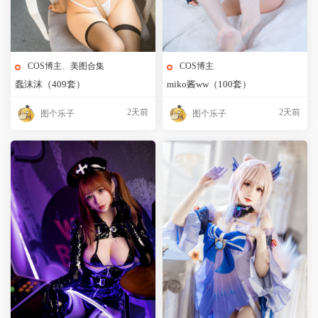
COS博主
、
美图合集
COS博主
蠢沫沫（409套）
miko酱ww（100套）
2天前
2天前
图个乐子
图个乐子