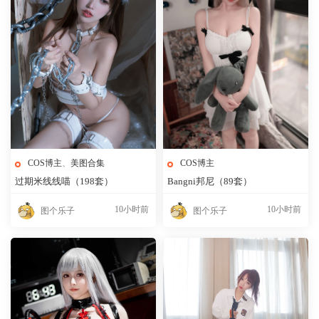
COS博主
、
美图合集
COS博主
过期米线线喵（198套）
Bangni邦尼（89套）
10小时前
10小时前
图个乐子
图个乐子