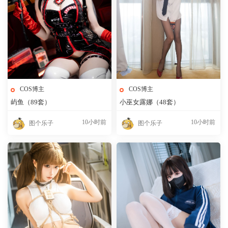
COS博主
COS博主
屿鱼（89套）
小巫女露娜（48套）
10小时前
10小时前
图个乐子
图个乐子