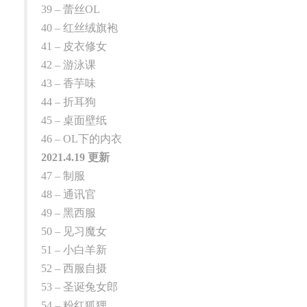
39 – 蕾丝OL
40 – 红丝绒旗袍
41 – 皮衣修女
42 – 游泳课
43 – 香芋味
44 – 折耳狗
45 – 桌面壁纸
46 – OL下的内衣
2021.4.19 更新
47 – 制服
48 – 通讯官
49 – 黑西服
50 – 见习魔女
51 – 小白羊新
52 – 西服自摄
53 – 圣诞兔女郎
54 – 粉红狐狸