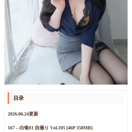
目录
2
0
2
6
.
0
6
.
2
4
更新
167 – 白银81 自撮り Vol.105 [46P 358
M
B]