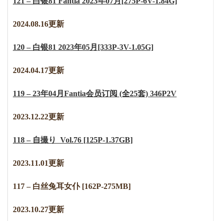
121 – 白银81 Fantia 2023年07月[275P-6V-1.84G]
2
0
2
4
.
0
8
.
1
6
更新
120 – 白银81 2023年05月[333P-3V-1.05G]
2
0
2
4
.
0
4
.
1
7
更新
119 – 23年04月Fantia会员订阅 (全25套) 346P2V
2023.12.22更新
118 – 自撮り Vol.76 [125P-1.37GB]
2023.11.01更新
117 – 白丝兔耳女仆 [162P-275MB]
2023.10.27更新