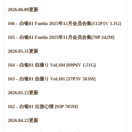
2
0
2
6
.
0
6
.
0
9
更新
166 – 白银81 Fantia 2025年12月会员合集[112P1V 1.1G]
165 – 白银81 Fantia 2025年11月会员合集[70P 242M]
2
0
2
6
.
0
5
.
3
1
更新
164 – 白银81 自撮り Vol.104 [69P6V 1.51G]
163 – 白银81 自撮り Vol.101 [37P3V 563M]
2
0
2
6
.
0
5
.
2
3
更新
162 – 白银81 出游心情 [93P 785M]
2
0
2
6
.
0
4
.
2
2
更新