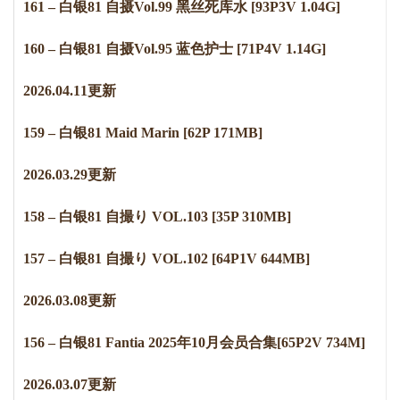
161 – 白银81 自摄Vol.99 黑丝死库水 [93P3V 1.04G]
160 – 白银81 自摄Vol.95 蓝色护士 [71P4V 1.14G]
2
0
2
6
.
0
4
.
1
1
更新
159 – 白银81 Maid Marin [62P 171MB]
2
0
2
6
.
0
3
.
2
9
更新
158 – 白银81 自撮り VOL.103 [35P 310MB]
157 – 白银81 自撮り VOL.102 [64P1V 644MB]
2
0
2
6
.
0
3
.
0
8
更新
156 – 白银81 Fantia 2025年10月会员合集[65P2V 734M]
2
0
2
6
.
0
3
.
0
7
更新