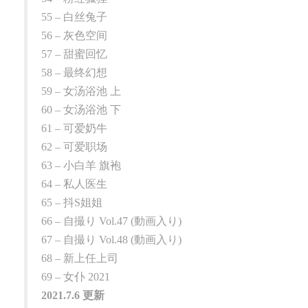
55 – 白丝兔子
56 – 灰色空间
57 – 甜蜜回忆
58 – 最终幻想
59 – 女汤浴池 上
60 – 女汤浴池 下
61 – 可爱奶牛
62 – 可爱职场
63 – 小白羊 旗袍
64 – 私人医生
65 – 抖S姐姐
66 – 自撮り Vol.47 (動画入り)
67 – 自撮り Vol.48 (動画入り)
68 – 新上任上司
69 – 女仆 2021
2021.7.6 更新