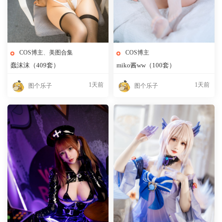
COS博主
、
美图合集
COS博主
蠢沫沫（409套）
miko酱ww（100套）
1天前
1天前
图个乐子
图个乐子