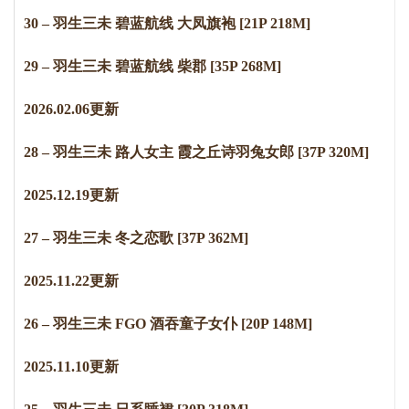
30 – 羽生三未 碧蓝航线 大凤旗袍 [21P 218M]
29 – 羽生三未 碧蓝航线 柴郡 [35P 268M]
2
0
2
6
.
0
2
.
0
6
更新
28 – 羽生三未 路人女主 霞之丘诗羽兔女郎 [37P 320M]
2
0
2
5
.
1
2
.
1
9
更新
27 – 羽生三未 冬之恋歌 [37P 362M]
2
0
2
5
.
1
1
.
2
2
更新
26 – 羽生三未 FGO 酒吞童子女仆 [20P 148M]
2
0
2
5
.
1
1
.
1
0
更新