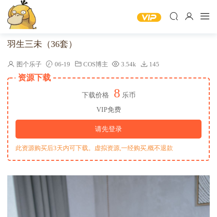
羽生三未（36套）
图个乐子
06-19
COS博主
3.54k
145
资源下载
8
下载价格
乐币
VIP免费
请先登录
此资源购买后3天内可下载。虚拟资源,一经购买,概不退款