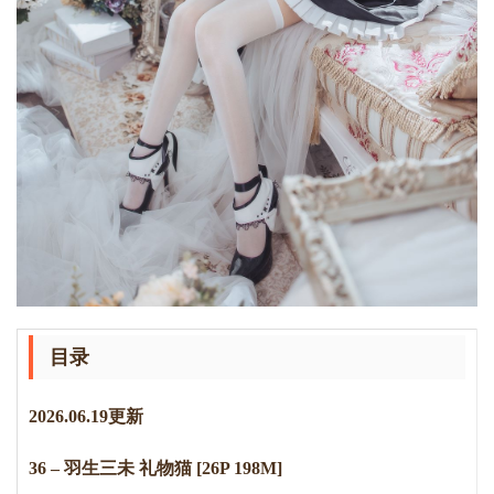
目录
2
0
2
6
.
0
6
.
1
9
更新
36 – 羽生三未 礼物猫 [26P 198M]