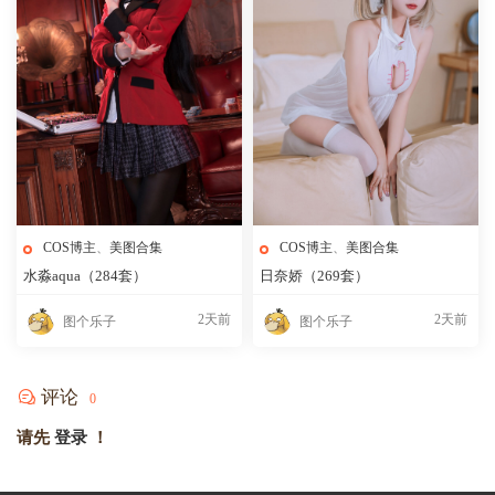
COS博主
、
美图合集
COS博主
、
美图合集
水淼aqua（284套）
日奈娇（269套）
2天前
2天前
图个乐子
图个乐子
评论
0
请先
登录
！