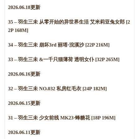
2
0
2
6
.
0
6
.
1
8
更新
35 – 羽生三未 从零开始的异世界生活 艾米莉亚兔女郎 [2
2P 168M]
34 – 羽生三未 崩坏3rd 丽塔·浣溪沙 [22P 216M]
33 – 羽生三未 &一千只猫薄荷 透明女仆 [32P 265M]
2
0
2
6
.
0
6
.
1
6
更新
32 – 羽生三未 NO.032 私房红毛衣 [24P 182M]
2
0
2
6
.
0
6
.
1
5
更新
31 – 羽生三未 少女前线 MK23·蜂糖花 [18P 196M]
2
0
2
6
.
0
6
.
1
1
更新