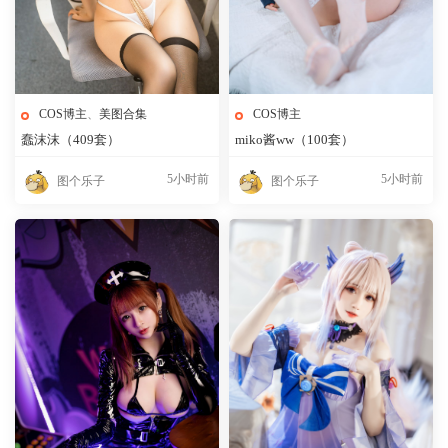
COS博主
、
美图合集
COS博主
蠢沫沫（409套）
miko酱ww（100套）
5小时前
5小时前
图个乐子
图个乐子