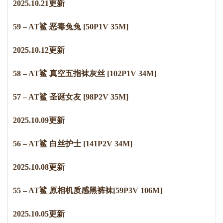
2
0
2
5
.
1
0
.
2
1
更新
59 – AT鲨 恶毒兔兔 [50P1V 35M]
2
0
2
5
.
1
0
.
1
2
更新
58 – AT鲨 真空五指袜灰丝 [102P1V 34M]
57 – AT鲨 圣诞女友 [98P2V 35M]
2
0
2
5
.
1
0
.
0
9
更新
56 – AT鲨 白丝护士 [141P2V 34M]
2
0
2
5
.
1
0
.
0
8
更新
55 – AT鲨 原相机质感黑裤袜[59P3V 106M]
2
0
2
5
.
1
0
.
0
5
更新