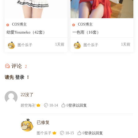
COS博主
COS博主
幼愛Youmeko（42套）
一色雨（16套）
1天前
1天前
图个乐子
图个乐子
评论
2
请先
登录
！
22没了
碧空海卍
10-14
0
登录以回复
已修复
图个乐子
10-15
0
登录以回复