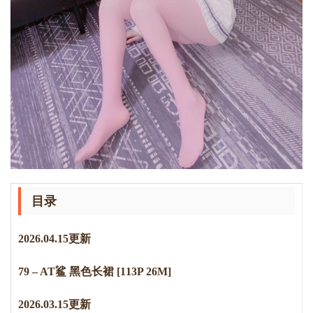
目录
2
0
2
6
.
0
4
.
1
5
更新
79 – AT鲨 黑色长裙 [113P 26M]
2
0
2
6
.
0
3
.
1
5
更新