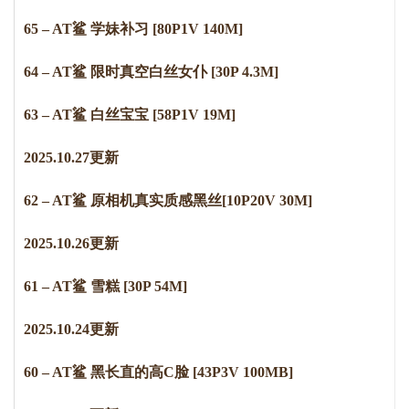
65 – AT鲨 学妹补习 [80P1V 140M]
64 – AT鲨 限时真空白丝女仆 [30P 4.3M]
63 – AT鲨 白丝宝宝 [58P1V 19M]
2
0
2
5
.
1
0
.
2
7
更新
62 – AT鲨 原相机真实质感黑丝[10P20V 30M]
2
0
2
5
.
1
0
.
2
6
更新
61 – AT鲨 雪糕 [30P 54M]
2025.10.24更新
60 – AT鲨 黑长直的高
C
脸 [43P3V 100MB]