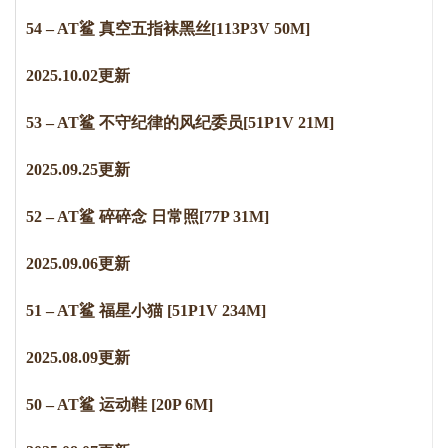
54 – AT鲨 真空五指袜黑丝[113P3V 50M]
2
0
2
5
.
1
0
.
0
2
更新
53 – AT鲨 不守纪律的风纪委员[51P1V 21M]
2
02
5
.
0
9
.
2
5
更新
52 – AT鲨 碎碎念 日常照[77P 31M]
2
0
2
5
.
0
9
.
0
6
更新
51 – AT鲨 福星小猫 [51P1V 234M]
2
0
2
5
.
0
8
.
0
9
更新
50 – AT鲨 运动鞋 [20P 6M]