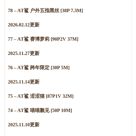
78 – AT鲨 户外五指黑丝 [38P 7.3M]
2
0
2
6
.
0
2
.
1
2
更新
77 – AT鲨 赛博萝莉 [90P2V 37M]
2
0
2
5
.
1
1
.
2
7
更新
76 – AT鲨 跨年限定 [30P 5M]
2
0
2
5
.
1
1
.
1
4
更新
75 – AT鲨 涩涩猫 [87P1V 32M]
74 – AT鲨 喵喵觐见 [50P 10M]
2
0
2
5
.
1
1
.
1
0
更新