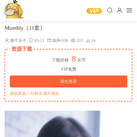
Monthly（11套）
图个乐子
05-23
国外COS
233
24
资源下载
8
下载价格
乐币
VIP免费
请先登录
虚拟资源,一经购买,概不退款