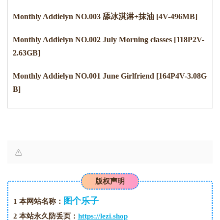
Monthly Addielyn NO.003 舔冰淇淋+抹油 [4V-496MB]
Monthly Addielyn NO.002 July Morning classes [118P2V-
2.63GB]
Monthly Addielyn NO.001 June Girlfriend [164P4V-3.08G
B]
版权声明
图个乐子
1
本网站名称：
2
本站永久防丢页：
https://lezi.shop