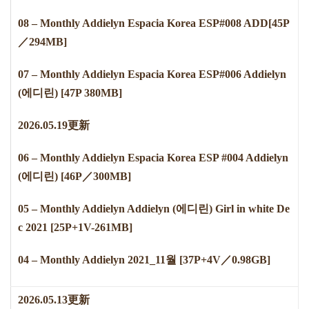
08 – Monthly Addielyn Espacia Korea ESP#008 ADD[45P
／294MB]
07 – Monthly Addielyn Espacia Korea ESP#006 Addielyn
(에디린) [47P 380MB]
2
0
2
6
.
0
5
.
1
9
更新
06 – Monthly Addielyn Espacia Korea ESP #004 Addielyn
(에디린) [46P／300MB]
05 – Monthly Addielyn Addielyn (에디린) Girl in white De
c 2021 [25P+1V-261MB]
04 – Monthly Addielyn 2021_11월 [37P+4V／0.98GB]
2026.05.13更新