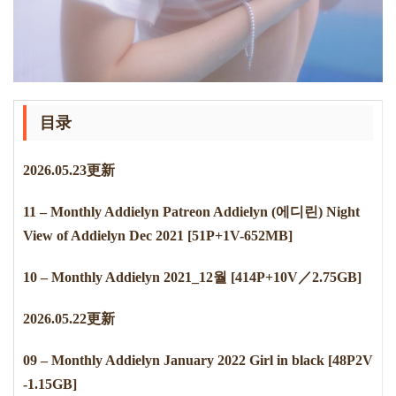
目录
2
0
2
6
.
0
5
.
2
3
更新
11 – Monthly Addielyn Patreon Addielyn (에디린) Night
View of Addielyn Dec 2021 [51P+1V-652MB]
10 – Monthly Addielyn 2021_12월 [414P+10V／2.75GB]
2
0
2
6
.
0
5
.
2
2
更新
09 – Monthly Addielyn January 2022 Girl in black [48P2V
-1.15GB]