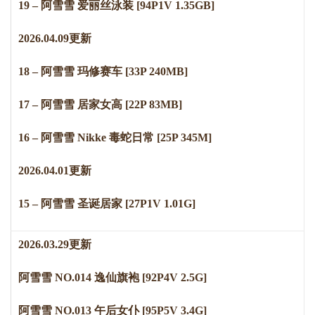
19 – 阿雪雪 爱丽丝泳装 [94P1V 1.35GB]
2
0
2
6
.
0
4
.
0
9
更新
18 – 阿雪雪 玛修赛车 [33P 240MB]
17 – 阿雪雪 居家女高 [22P 83MB]
16 – 阿雪雪 Nikke 毒蛇日常 [25P 345M]
2
0
2
6
.
0
4
.
0
1
更新
15 – 阿雪雪 圣诞居家 [27P1V 1.01G]
2
0
2
6
.
0
3
.
2
9
更新
阿雪雪 NO.014 逸仙旗袍 [92P4V 2.5G]
阿雪雪 NO.013 午后女仆 [95P5V 3.4G]