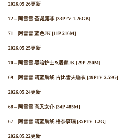
2
0
2
6
.
0
5
.
2
6
更新
72 – 阿雪雪 圣诞露菲 [33P2V 1.26GB]
71 – 阿雪雪 蓝色JK [11P 216M]
2
0
2
6
.
0
5
.
2
5
更新
70 – 阿雪雪 黑暗护士&居家JK [29P 250M]
69 – 阿雪雪 碧蓝航线 古比雪夫睡衣 [49P1V 2.59G]
2
0
2
6
.
0
5
.
2
4
更新
68 – 阿雪雪 高叉女仆 [34P 485M]
67 – 阿雪雪 碧蓝航线 格奈森瑙 [35P1V 1.2G]
2
0
2
6
.
0
5
.
2
2
更新