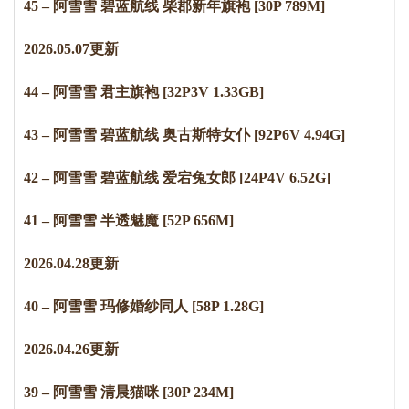
45 – 阿雪雪 碧蓝航线 柴郡新年旗袍 [30P 789M]
2
0
2
6
.
0
5
.
0
7
更新
44 – 阿雪雪 君主旗袍 [32P3V 1.33GB]
43 – 阿雪雪 碧蓝航线 奥古斯特女仆 [92P6V 4.94G]
42 – 阿雪雪 碧蓝航线 爱宕兔女郎 [24P4V 6.52G]
41 – 阿雪雪 半透魅魔 [52P 656M]
2
0
2
6
.
0
4
.
2
8
更新
40 – 阿雪雪 玛修婚纱同人 [58P 1.28G]
2
0
2
6
.
0
4
.
2
6
更新
39 – 阿雪雪 清晨猫咪 [30P 234M]