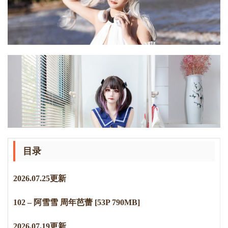
目录
2
0
2
6
.
0
7
.
2
5
更新
102 – 阿雪雪 周年芭蕾 [53P 790MB]
2
0
2
6
.
0
7
.
1
9
更新