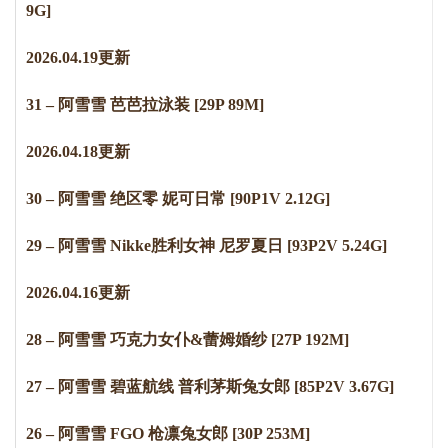
9G]
2
0
2
6
.
0
4
.
1
9
更新
31 – 阿雪雪 芭芭拉泳装 [29P 89M]
2
0
2
6
.
0
4
.
1
8
更新
30 – 阿雪雪 绝区零 妮可日常 [90P1V 2.12G]
29 – 阿雪雪 Nikke胜利女神 尼罗夏日 [93P2V 5.24G]
2
0
2
6
.
0
4
.
1
6
更新
28 – 阿雪雪 巧克力女仆&蕾姆婚纱 [27P 192M]
27 – 阿雪雪 碧蓝航线 普利茅斯兔女郎 [85P2V 3.67G]
26 – 阿雪雪 FGO 枪凛兔女郎 [30P 253M]