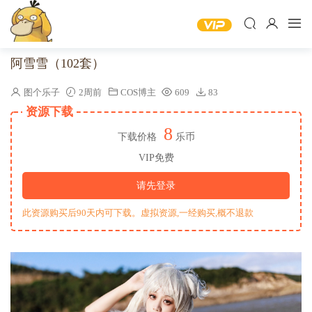
阿雪雪（102套）
图个乐子
2周前
COS博主
609
83
资源下载
8
下载价格
乐币
VIP免费
请先登录
此资源购买后90天内可下载。虚拟资源,一经购买,概不退款