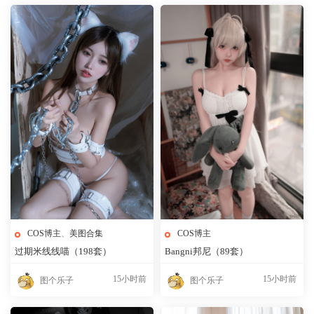
COS博主
、
美图合集
COS博主
过期米线线喵（198套）
Bangni邦尼（89套）
15小时前
15小时前
图个乐子
图个乐子