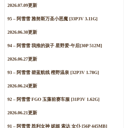
2
0
2
6
.
0
7
.
0
9
更新
95 – 阿雪雪 雅努斯万圣小恶魔 [33P3V 3.11G]
2
0
2
6
.
0
6
.
3
0
更新
94 – 阿雪雪 我推的孩子 星野爱·午后[30P 512M]
2
0
2
6
.
0
6
.
2
7
更新
93 – 阿雪雪 碧蓝航线 樫野温泉 [32P3V 1.78G]
2
0
2
6
.
0
6
.
2
4
更新
92 – 阿雪雪 FGO 玉藻前赛车服 [31P3V 1.62G]
2
0
2
6
.
0
6
.
2
1
更新
91 – 阿雪雪 胜利女神 妮姬 索达 女仆 [56P 445MB]