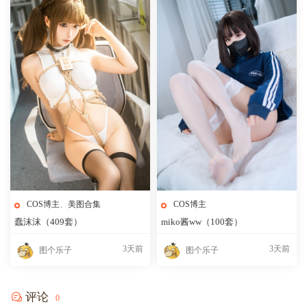
COS博主
、
美图合集
COS博主
蠢沫沫（409套）
miko酱ww（100套）
3天前
3天前
图个乐子
图个乐子
评论
0