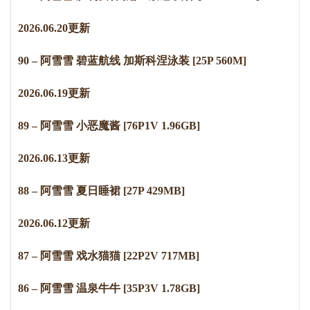
2
0
2
6
.
0
6
.
2
0
更新
90 – 阿雪雪 碧蓝航线 加斯科涅泳装 [25P 560M]
2
0
2
6
.
0
6
.
1
9
更新
89 – 阿雪雪 小恶魔酱 [76P1V 1.96GB]
2
0
2
6
.
0
6
.
1
3
更新
88 – 阿雪雪 夏日睡裙 [27P 429MB]
2
0
2
6
.
0
6
.12更新
87 – 阿雪雪 戏水猫猫 [22P2V 717MB]
86 – 阿雪雪 温泉牛牛 [35P3V 1.78GB]