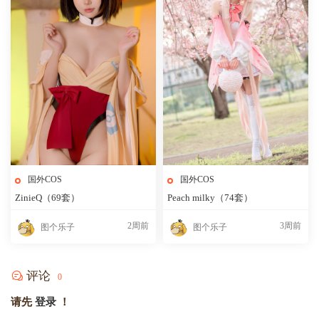
国外COS
国外COS
ZinieQ（69套）
Peach milky（74套）
2周前
3周前
图个乐子
图个乐子
评论
0
请先
登录
！