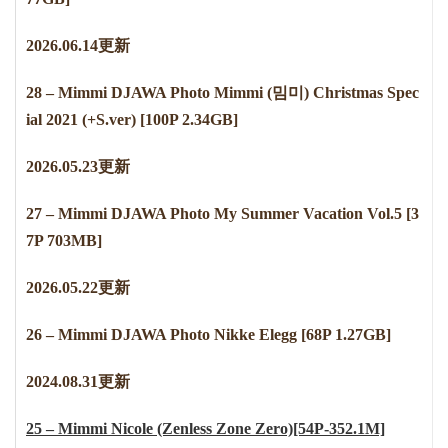
2
0
2
6
.
0
6
.
1
4
更新
28 – Mimmi DJAWA Photo Mimmi (밈미) Christmas Spec
ial 2021 (+S.ver) [100P 2.34GB]
2
0
2
6
.
0
5
.
2
3
更新
27 – Mimmi DJAWA Photo My Summer Vacation Vol.5 [3
7P 703MB]
2
0
2
6
.
0
5
.
2
2
更新
26 – Mimmi DJAWA Photo Nikke Elegg [68P 1.27GB]
2024.08.31更新
25 – Mimmi Nicole (Zenless Zone Zero)[54P-352.1M]