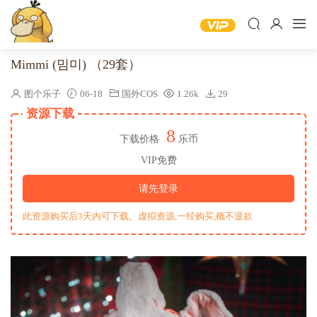
Mimmi (밈미) （29套）
图个乐子
06-18
国外COS
1.26k
29
资源下载
8
下载价格
乐币
VIP免费
请先登录
此资源购买后3天内可下载。虚拟资源,一经购买,概不退款