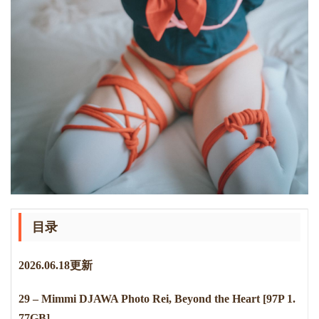
目录
2
0
2
6
.
0
6
.
1
8
更新
29 – Mimmi DJAWA Photo Rei, Beyond the Heart [97P 1.
77GB]