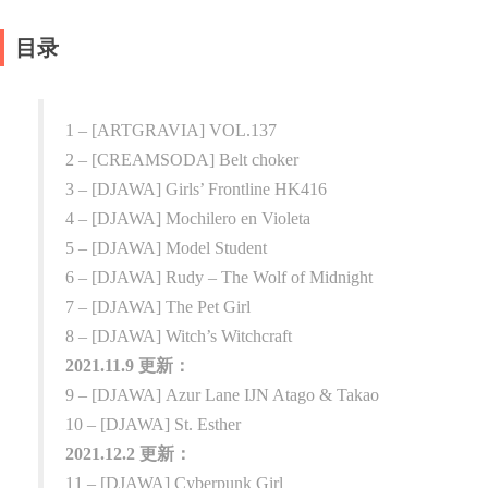
目录
1 – [ARTGRAVIA] VOL.137
2 – [CREAMSODA] Belt choker
3 – [DJAWA] Girls’ Frontline HK416
4 – [DJAWA] Mochilero en Violeta
5 – [DJAWA] Model Student
6 – [DJAWA] Rudy – The Wolf of Midnight
7 – [DJAWA] The Pet Girl
8 – [DJAWA] Witch’s Witchcraft
2021.11.9 更新：
9 – [DJAWA] Azur Lane IJN Atago & Takao
10 – [DJAWA] St. Esther
2021.12.2 更新：
11 – [DJAWA] Cyberpunk Girl